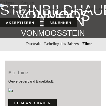
Wir benutzen Cookies
Diese Website verwendet Cookies. Wenn Sie diese Website nutzen a
Gerät speichern.
AKZEPTIEREN
ABLEHNEN
VONMOOSSTEIN
Portrait
Lehrling des Jahres
Filme
Filme
Gewerbeverband BaselStadt.
FILM ANSCHAUEN